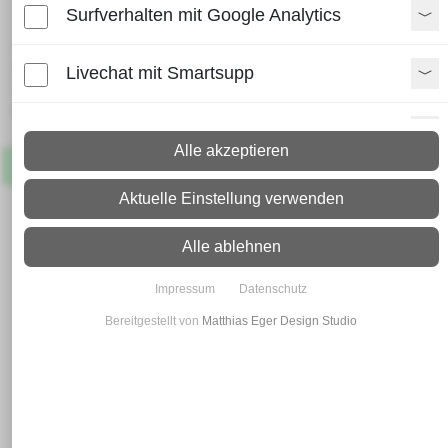
Surfverhalten mit Google Analytics
Lieferzeit:
Paket: 2 - 4 Arbeitstage
Livechat mit Smartsupp
Spedition: 8 - 10 Arbeitstage
Mehr Infos zum Versand
Paypal Zusatzfunktionen
Alle akzeptieren
Artikel
Lagernd
Shopvote-Widget
Aktuelle Einstellung verwenden
Uptain
Alle ablehnen
Impressum
Datenschutz
Bereitgestellt von
Matthias Eger Design Studio