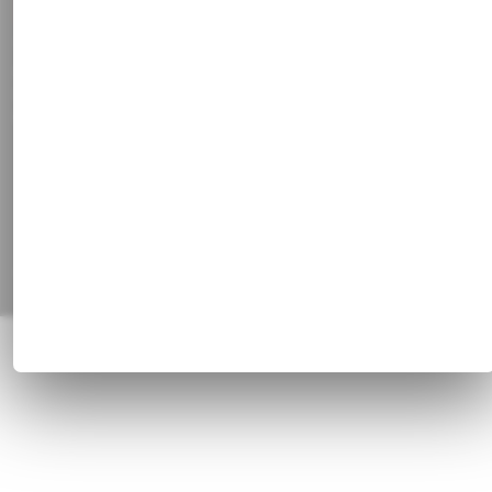
Vertrag widerrufen
Social Media
Facebook
Instagram
Pinterest
Alle Preisangaben inkl. gesetzl. MwSt. und zzgl.
Versandkosten
© 1820 - 2026 Franz Huisgen GmbH & Co. KG, Bahnhofstrasse 51, 47829
Krefeld