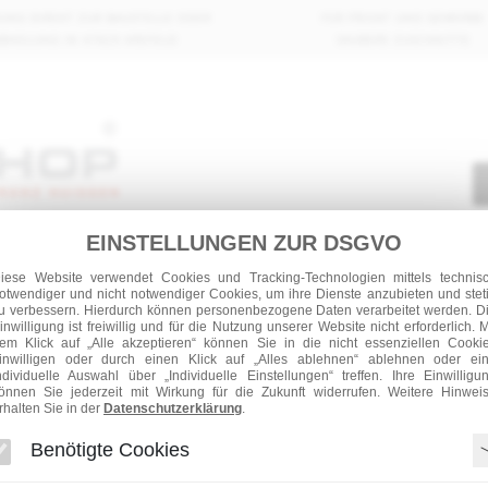
RUNG DIREKT ZUR BAUSTELLE ODER
FÜR PRIVAT UND GEWERBE
BHOLUNG IN 47829 KREFELD
SAUBERE ZUSCHNITTE
EINSTELLUNGEN ZUR DSGVO
iese Website verwendet Cookies und Tracking-Technologien mittels technis
Edelstahl
Blechzuschnitte und Abkantungen
Laufschienen und R
otwendiger und nicht notwendiger Cookies, um ihre Dienste anzubieten und stet
u verbessern. Hierdurch können personenbezogene Daten verarbeitet werden. D
inwilligung ist freiwillig und für die Nutzung unserer Website nicht erforderlich. M
em Klick auf „Alle akzeptieren“ können Sie in die nicht essenziellen Cooki
inwilligen oder durch einen Klick auf „Alles ablehnen“ ablehnen oder ei
ndividuelle Auswahl über „Individuelle Einstellungen“ treffen. Ihre Einwilligu
önnen Sie jederzeit mit Wirkung für die Zukunft widerrufen. Weitere Hinwei
rhalten Sie in der
Datenschutzerklärung
.
Benötigte Cookies
Lieferzeit:
8