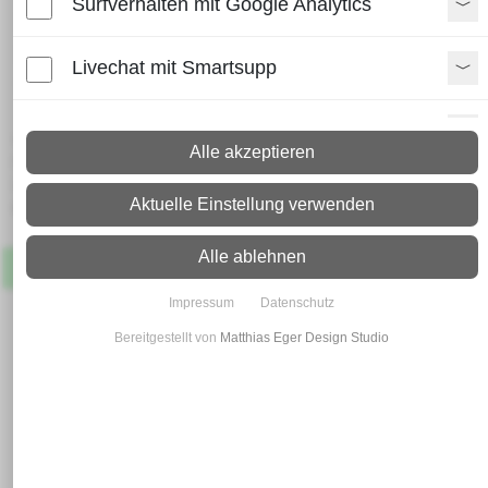
Surfverhalten mit Google Analytics
Blechzuschnitt Edelstahl
Einseitig geschliffen K240 und
Livechat mit Smartsupp
foliert
Paypal Zusatzfunktionen
Lieferzeit:
Alle akzeptieren
Paket: 2 - 4 Arbeitstage
Spedition: 8 - 10 Arbeitstage
Shopvote-Widget
Aktuelle Einstellung verwenden
Mehr Infos zum Versand
Uptain
Alle ablehnen
Artikel
Lagernd
Impressum
Datenschutz
Bereitgestellt von
Matthias Eger Design Studio