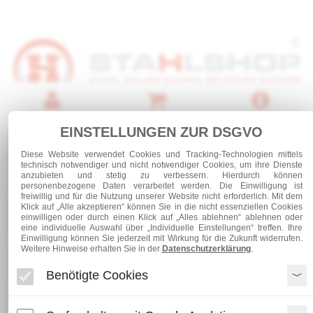
Anmelden
Warenkorb
Service
EINSTELLUNGEN ZUR DSGVO
0 Artikel
Diese Website verwendet Cookies und Tracking-Technologien mittels
technisch notwendiger und nicht notwendiger Cookies, um ihre Dienste
anzubieten und stetig zu verbessern. Hierdurch können
personenbezogene Daten verarbeitet werden. Die Einwilligung ist
freiwillig und für die Nutzung unserer Website nicht erforderlich. Mit dem
Klick auf „Alle akzeptieren“ können Sie in die nicht essenziellen Cookies
Kategorien
einwilligen oder durch einen Klick auf „Alles ablehnen“ ablehnen oder
eine individuelle Auswahl über „Individuelle Einstellungen“ treffen. Ihre
Einwilligung können Sie jederzeit mit Wirkung für die Zukunft widerrufen.
Weitere Hinweise erhalten Sie in der
Datenschutzerklärung
.
Blechzuschnitte
Edelstahl
Benötigte Cookies
Blechzuschnitt Edelstahl Einseitig geschliffen K240 und foliert