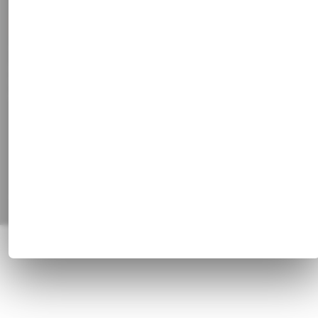
Stammkundenrabatt
Vertrag widerrufen
Social Media
Facebook
Instagram
Pinterest
Alle Preisangaben inkl. gesetzl. MwSt. und zzgl.
Versandkosten
© 1820 - 2026 Franz Huisgen GmbH & Co. KG, Bahnhofstrasse 51, 47829
Krefeld