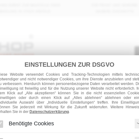
RUNG DIREKT ZUR BAUSTELLE ODER
FÜR PRIVAT UND GEWERBE
BHOLUNG IN 47829 KREFELD
SAUBERE ZUSCHNITTE
EINSTELLUNGEN ZUR DSGVO
iese Website verwendet Cookies und Tracking-Technologien mittels technis
otwendiger und nicht notwendiger Cookies, um ihre Dienste anzubieten und stet
Edelstahl
Blechzuschnitte und Abkantungen
Laufschienen und R
u verbessern. Hierdurch können personenbezogene Daten verarbeitet werden. D
inwilligung ist freiwillig und für die Nutzung unserer Website nicht erforderlich. M
em Klick auf „Alle akzeptieren“ können Sie in die nicht essenziellen Cooki
inwilligen oder durch einen Klick auf „Alles ablehnen“ ablehnen oder ei
ndividuelle Auswahl über „Individuelle Einstellungen“ treffen. Ihre Einwilligu
önnen Sie jederzeit mit Wirkung für die Zukunft widerrufen. Weitere Hinwei
rhalten Sie in der
Datenschutzerklärung
.
chzuschnitte
Aluminium
Blechzuschnitt Aluminium RAL 8077
Benötigte Cookies
Lieferzeit:
nium RAL 8077