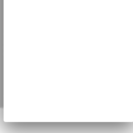
Newsletter
Kontakt
Stammkundenrabatt
Vertrag widerrufen
Social Media
Facebook
Instagram
Pinterest
Alle Preisangaben inkl. gesetzl. MwSt. und zzgl.
Versandkosten
© 1820 - 2026 Franz Huisgen GmbH & Co. KG, Bahnhofstrasse 51, 47829
Krefeld