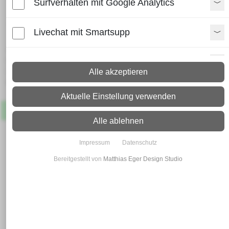
Surfverhalten mit Google Analytics
Blechzuschnitt Aluminium RAL
9007
Livechat mit Smartsupp
Lieferzeit:
Paket: 2 - 4 Arbeitstage
Paypal Zusatzfunktionen
Spedition: 8 - 10 Arbeitstage
Alle akzeptieren
Mehr Infos zum Versand
Shopvote-Widget
Aktuelle Einstellung verwenden
Artikel
Lagernd
Uptain
Alle ablehnen
Impressum
Datenschutz
Bereitgestellt von
Matthias Eger Design Studio