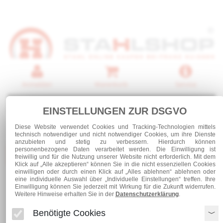
Anmelden
Warenkorb
Service
0 Artikel
EINSTELLUNGEN ZUR DSGVO
Diese Website verwendet Cookies und Tracking-Technologien mittels
technisch notwendiger und nicht notwendiger Cookies, um ihre Dienste
anzubieten und stetig zu verbessern. Hierdurch können
personenbezogene Daten verarbeitet werden. Die Einwilligung ist
Kategorien
freiwillig und für die Nutzung unserer Website nicht erforderlich. Mit dem
Klick auf „Alle akzeptieren“ können Sie in die nicht essenziellen Cookies
einwilligen oder durch einen Klick auf „Alles ablehnen“ ablehnen oder
eine individuelle Auswahl über „Individuelle Einstellungen“ treffen. Ihre
Blechzuschnitte und Abkantungen
Einwilligung können Sie jederzeit mit Wirkung für die Zukunft widerrufen.
Weitere Hinweise erhalten Sie in der
Datenschutzerklärung
.
Blechabkantungen
Kantprofil U - Profil|Edelstahl 1.4301 geschliffen|einseitig foliert
Benötigte Cookies