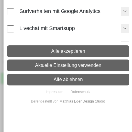
Kantprofil U - Profil|Edelstahl
Surfverhalten mit Google Analytics
1.4301 geschliffen|einseitig
foliert
Livechat mit Smartsupp
Lieferzeit:
Paypal Zusatzfunktionen
Paket: 2 - 4 Arbeitstage
Alle akzeptieren
Spedition: 8 - 10 Arbeitstage
Mehr Infos zum Versand
Shopvote-Widget
Aktuelle Einstellung verwenden
Artikel
Lagernd
Uptain
Alle ablehnen
Impressum
Datenschutz
Bereitgestellt von
Matthias Eger Design Studio