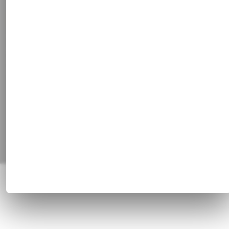
Stammkundenrabatt
Vertrag widerrufen
Social Media
Facebook
Instagram
Pinterest
Alle Preisangaben inkl. gesetzl. MwSt. und zzgl.
Versandkosten
© 1820 - 2026 Franz Huisgen GmbH & Co. KG, Bahnhofstrasse 51, 47829
Krefeld