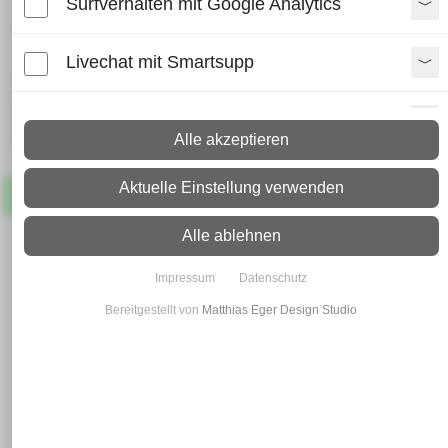
Surfverhalten mit Google Analytics
9007
Livechat mit Smartsupp
Lieferzeit:
Paket: 2 - 4 Arbeitstage
Spedition: 8 - 10 Arbeitstage
Paypal Zusatzfunktionen
Mehr Infos zum Versand
Alle akzeptieren
Shopvote-Widget
Aktuelle Einstellung verwenden
Artikel
Lagernd
Uptain
Alle ablehnen
Impressum
Datenschutz
Bereitgestellt von
Matthias Eger Design Studio