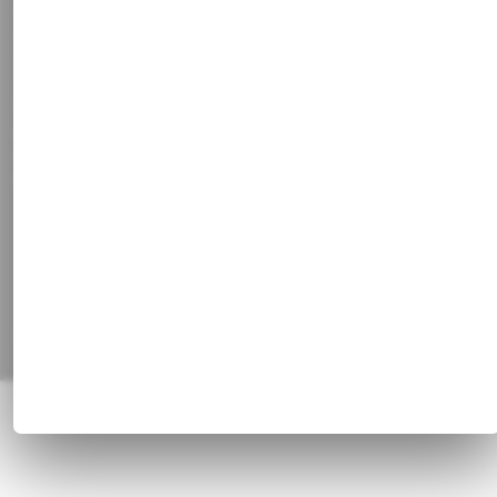
Kontakt
Stammkundenrabatt
Vertrag widerrufen
Social Media
Facebook
Instagram
Pinterest
Alle Preisangaben inkl. gesetzl. MwSt. und zzgl.
Versandkosten
© 1820 - 2026 Franz Huisgen GmbH & Co. KG, Bahnhofstrasse 51, 47829
Krefeld