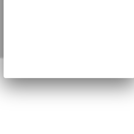
Pinterest
Alle Preisangaben inkl. gesetzl. MwSt. und zzgl.
Versandkosten
© 1820 - 2026 Franz Huisgen GmbH & Co. KG, Bahnhofstrasse 51, 47829
Krefeld