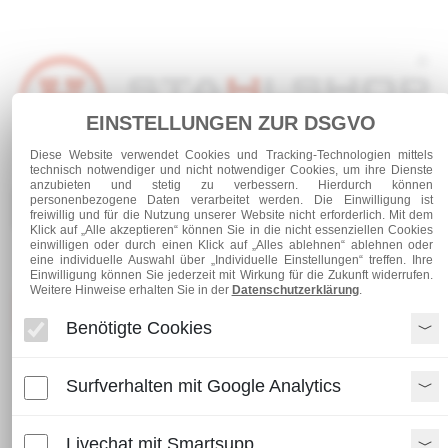
EINSTELLUNGEN ZUR DSGVO
Diese Website verwendet Cookies und Tracking-Technologien mittels
Anmelden
Warenkorb
Service
technisch notwendiger und nicht notwendiger Cookies, um ihre Dienste
anzubieten und stetig zu verbessern. Hierdurch können
personenbezogene Daten verarbeitet werden. Die Einwilligung ist
0 Artikel
freiwillig und für die Nutzung unserer Website nicht erforderlich. Mit dem
Klick auf „Alle akzeptieren“ können Sie in die nicht essenziellen Cookies
einwilligen oder durch einen Klick auf „Alles ablehnen“ ablehnen oder
eine individuelle Auswahl über „Individuelle Einstellungen“ treffen. Ihre
Einwilligung können Sie jederzeit mit Wirkung für die Zukunft widerrufen.
Weitere Hinweise erhalten Sie in der
Datenschutzerklärung
.
Kategorien
Benötigte Cookies
Schrauben und Verbindungen
Surfverhalten mit Google Analytics
Schloßschrauben verzinkt DIN 603 ISO 8677
Livechat mit Smartsupp