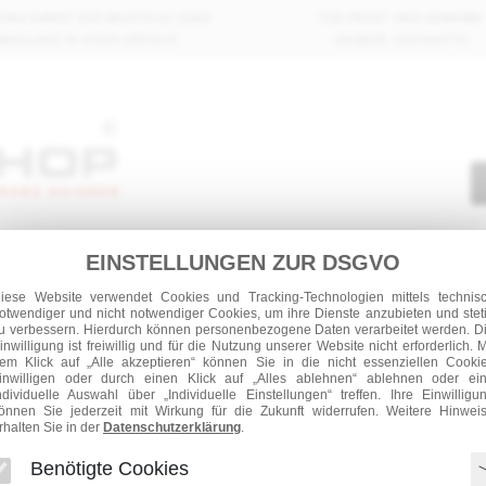
RUNG DIREKT ZUR BAUSTELLE ODER
FÜR PRIVAT UND GEWERBE
BHOLUNG IN 47829 KREFELD
SAUBERE ZUSCHNITTE
EINSTELLUNGEN ZUR DSGVO
Edelstahl
Blechzuschnitte und Abkantungen
Laufschienen und R
iese Website verwendet Cookies und Tracking-Technologien mittels technis
otwendiger und nicht notwendiger Cookies, um ihre Dienste anzubieten und stet
u verbessern. Hierdurch können personenbezogene Daten verarbeitet werden. D
inwilligung ist freiwillig und für die Nutzung unserer Website nicht erforderlich. M
em Klick auf „Alle akzeptieren“ können Sie in die nicht essenziellen Cooki
inwilligen oder durch einen Klick auf „Alles ablehnen“ ablehnen oder ei
ndividuelle Auswahl über „Individuelle Einstellungen“ treffen. Ihre Einwilligu
önnen Sie jederzeit mit Wirkung für die Zukunft widerrufen. Weitere Hinwei
rhalten Sie in der
Datenschutzerklärung
.
Benötigte Cookies
chzuschnitte und Abkantun