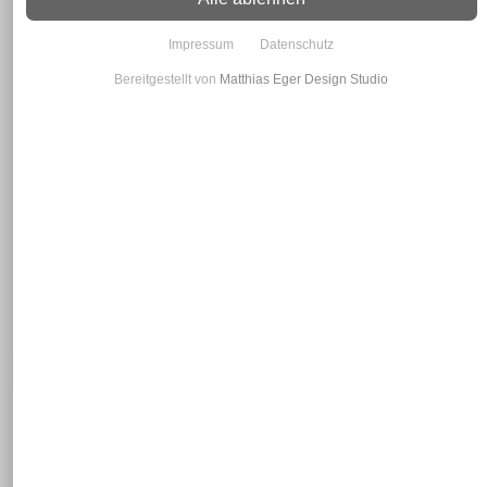
Impressum
Datenschutz
Bereitgestellt von
Matthias Eger Design Studio
HEB 100
ab 1,05€ inkl. MwSt., zzgl.
Versand