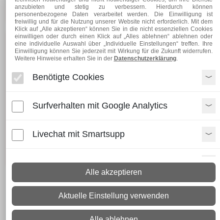
anzubieten und stetig zu verbessern. Hierdurch können
für Firmenkunden
personenbezogene Daten verarbeitet werden. Die Einwilligung ist
freiwillig und für die Nutzung unserer Website nicht erforderlich. Mit dem
Klick auf „Alle akzeptieren“ können Sie in die nicht essenziellen Cookies
einwilligen oder durch einen Klick auf „Alles ablehnen“ ablehnen oder
eine individuelle Auswahl über „Individuelle Einstellungen“ treffen. Ihre
Einwilligung können Sie jederzeit mit Wirkung für die Zukunft widerrufen.
Bei uns können Sie
Weitere Hinweise erhalten Sie in der
Datenschutzerklärung
.
Materialfixzuschnitte von 50
Benötigte Cookies
mm bis 6000 mm Länge
Surfverhalten mit Google Analytics
direkt online und mit Versand
einkaufen!
Livechat mit Smartsupp
Paypal Zusatzfunktionen
Alle akzeptieren
Shopvote-Widget
Aktuelle Einstellung verwenden
Uptain
Alle ablehnen