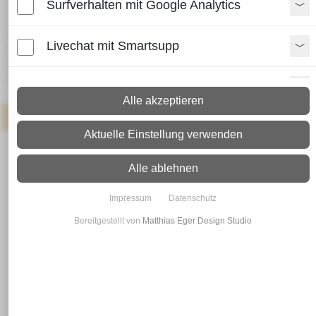
Surfverhalten mit Google Analytics
Lieferzeit:
Livechat mit Smartsupp
Paket: 2 - 4 Arbeitstage
Spedition: 8 - 10 Arbeitstage
Mehr Infos zum Versand
Paypal Zusatzfunktionen
Alle akzeptieren
Artikel
: Neueingang in 3-7 Werktagen
Shopvote-Widget
Aktuelle Einstellung verwenden
Uptain
Alle ablehnen
Impressum
Datenschutz
Bereitgestellt von
Matthias Eger Design Studio