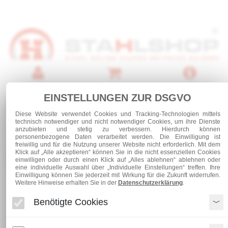
Anmelden
Warenkorb
Service
EINSTELLUNGEN ZUR DSGVO
0 Artikel
Diese Website verwendet Cookies und Tracking-Technologien mittels
technisch notwendiger und nicht notwendiger Cookies, um ihre Dienste
anzubieten und stetig zu verbessern. Hierdurch können
personenbezogene Daten verarbeitet werden. Die Einwilligung ist
freiwillig und für die Nutzung unserer Website nicht erforderlich. Mit dem
Klick auf „Alle akzeptieren“ können Sie in die nicht essenziellen Cookies
Kategorien
einwilligen oder durch einen Klick auf „Alles ablehnen“ ablehnen oder
eine individuelle Auswahl über „Individuelle Einstellungen“ treffen. Ihre
Einwilligung können Sie jederzeit mit Wirkung für die Zukunft widerrufen.
Weitere Hinweise erhalten Sie in der
Datenschutzerklärung
.
Flachstahl 75 x 12 - S355 J2
Benötigte Cookies
Flachstahl 75 x 12 - S355 J2