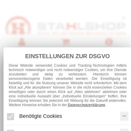
Anmelden
Warenkorb
Service
EINSTELLUNGEN ZUR DSGVO
0 Artikel
Diese Website verwendet Cookies und Tracking-Technologien mittels
technisch notwendiger und nicht notwendiger Cookies, um ihre Dienste
anzubieten und stetig zu verbessern. Hierdurch können
personenbezogene Daten verarbeitet werden. Die Einwilligung ist
freiwillig und für die Nutzung unserer Website nicht erforderlich. Mit dem
Klick auf „Alle akzeptieren“ können Sie in die nicht essenziellen Cookies
Kategorien
einwilligen oder durch einen Klick auf „Alles ablehnen“ ablehnen oder
eine individuelle Auswahl über „Individuelle Einstellungen“ treffen. Ihre
Einwilligung können Sie jederzeit mit Wirkung für die Zukunft widerrufen.
Weitere Hinweise erhalten Sie in der
Datenschutzerklärung
.
Flachstahl 40 x 5 - S355 J2
Benötigte Cookies
Flachstahl 40 x 5 - S355 J2