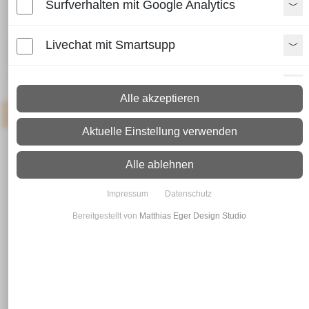
Surfverhalten mit Google Analytics
Lieferzeit:
Livechat mit Smartsupp
Paket: 2 - 4 Arbeitstage
Spedition: 8 - 10 Arbeitstage
Mehr Infos zum Versand
Paypal Zusatzfunktionen
Alle akzeptieren
Artikel
: Neueingang in 3-7 Werktagen
Shopvote-Widget
Aktuelle Einstellung verwenden
Uptain
Alle ablehnen
Impressum
Datenschutz
Bereitgestellt von
Matthias Eger Design Studio